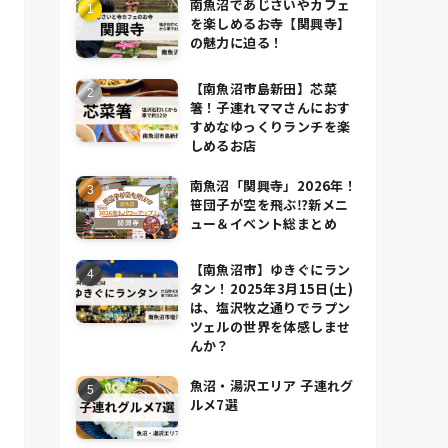
南魚沼であじさいやカフェ
を楽しめるお寺【関興寺】
の魅力に迫る！
【南魚沼市島新田】芯菜
箸！子連れママさんにおす
すめなゆっくりランチを楽
しめるお店
南魚沼「関興寺」2026年！
笹団子が空を飛ぶ⁉新メニ
ュー＆イベント総まとめ
【南魚沼市】ゆきぐにラン
タン！2025年3月15日(土)
は、塩沢牧之通りでラプン
ツェルの世界を体感しませ
んか？
魚沼・湯沢エリア 子連れグ
ルメ7選