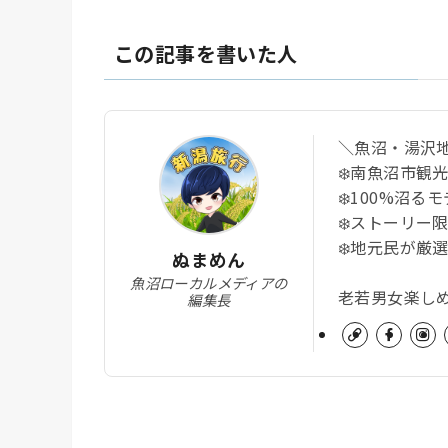
この記事を書いた人
＼魚沼・湯沢
❄️南魚沼市観
❄️100%沼
❄️ストーリー
❄️地元民が厳
ぬまめん
魚沼ローカルメディアの
老若男女楽し
編集長