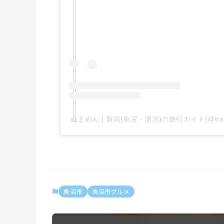
ぬまめん | 新潟(魚沼・湯沢)の旅行ガイド(@trav
魚沼市
魚沼市グルメ