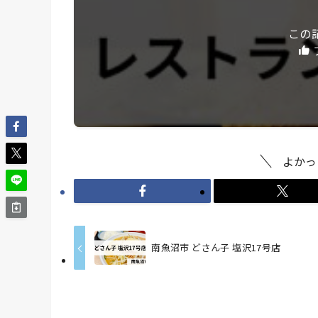
この
よかっ
南魚沼市 どさん子 塩沢17号店