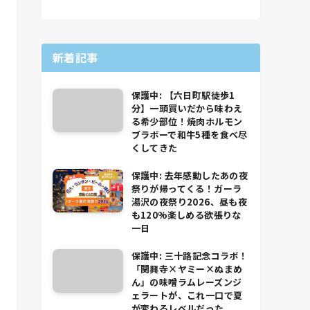
新着記事
保護中: 【六日町駅徒歩1
分】一頭買いだから味わえ
る希少部位！焼肉ホルモン
ブラボーで和牛5種を食べ尽
くしてきた
保護中: 去年感動したあの夜
祭りが帰ってくる！ガーラ
湯沢の夜祭り2026、昼も夜
も120%楽しめる欲張りな
一日
保護中: 三十路記念コラボ！
「関興寺×ヤミー×ぬまめ
ん」の味噌ラムレーズンジ
ェラートが、これ一口で夏
が変わるレベルだった