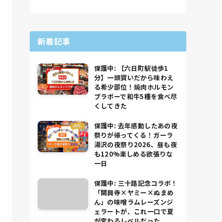
新着記事
保護中: 【六日町駅徒歩1
分】一頭買いだから味わえ
る希少部位！焼肉ホルモン
ブラボーで和牛5種を食べ尽
くしてきた
保護中: 去年感動したあの夜
祭りが帰ってくる！ガーラ
湯沢の夜祭り2026、昼も夜
も120%楽しめる欲張りな
一日
保護中: 三十路記念コラボ！
「関興寺×ヤミー×ぬまめ
ん」の味噌ラムレーズンジ
ェラートが、これ一口で夏
が変わるレベルだった