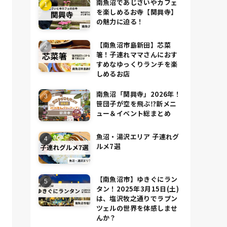
南魚沼であじさいやカフェ
を楽しめるお寺【関興寺】
の魅力に迫る！
【南魚沼市島新田】芯菜
箸！子連れママさんにおす
すめなゆっくりランチを楽
しめるお店
南魚沼「関興寺」2026年！
笹団子が空を飛ぶ⁉新メニ
ュー＆イベント総まとめ
魚沼・湯沢エリア 子連れグ
ルメ7選
【南魚沼市】ゆきぐにラン
タン！2025年3月15日(土)
は、塩沢牧之通りでラプン
ツェルの世界を体感しませ
んか？