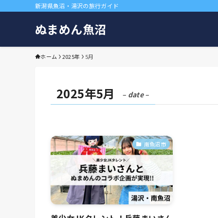
新潟県魚沼・湯沢の旅行ガイド
ぬまめん魚沼
ホーム
2025年
5月
2025年5月
– date –
南魚沼市
美少女JKタレント！兵藤まいさん