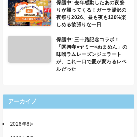
保護中: 去年感動したあの夜祭
りが帰ってくる！ガーラ湯沢の
夜祭り2026、昼も夜も120%楽
しめる欲張りな一日
保護中: 三十路記念コラボ！
「関興寺×ヤミー×ぬまめん」の
味噌ラムレーズンジェラート
が、これ一口で夏が変わるレベ
ルだった
アーカイブ
2026年8月