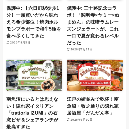
保護中: 【六日町駅徒歩1
保護中: 三十路記念コラ
分】一頭買いだから味わ
ボ！「関興寺×ヤミー×ぬ
える希少部位！焼肉ホル
まめん」の味噌ラムレー
モンブラボーで和牛5種を
ズンジェラートが、これ
食べ尽くしてきた
一口で夏が変わるレベル
だった
2026年8月5日
2026年7月23日
南魚沼にいるとは思えな
江戸の街並みで乾杯！南
い！隠れ家イタリアン
魚沼・牧之通りの隠れ家
「trattorìa IZUMI」の石
居酒屋「だんだん亭」
窯ピザ＆シェアランチが
2026年6月30日
最高すぎた