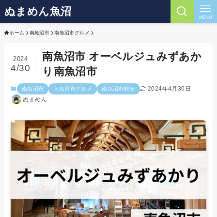
ぬまめん魚沼
MENU
ホーム
南魚沼市
南魚沼市グルメ
南魚沼市 オーベルジュみずあか
2024
4/30
り南魚沼市
2024年4月30日
南魚沼市
南魚沼市グルメ
南魚沼市観光
ぬまめん