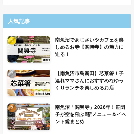
人気記事
南魚沼であじさいやカフェを楽
しめるお寺【関興寺】の魅力に
迫る！
【南魚沼市島新田】芯菜箸！子
連れママさんにおすすめなゆっ
くりランチを楽しめるお店
南魚沼「関興寺」2026年！笹団
子が空を飛ぶ⁉新メニュー＆イベ
ント総まとめ