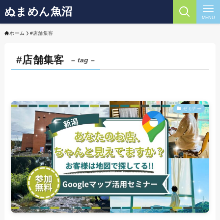
ぬまめん魚沼
MENU
ホーム
#店舗集客
#店舗集客
– tag –
セミナー