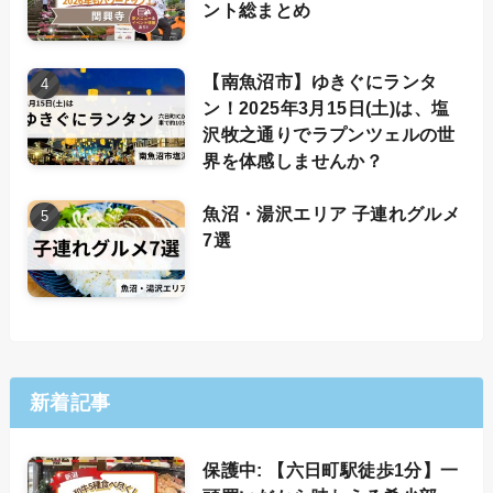
ント総まとめ
【南魚沼市】ゆきぐにランタ
ン！2025年3月15日(土)は、塩
沢牧之通りでラプンツェルの世
界を体感しませんか？
魚沼・湯沢エリア 子連れグルメ
7選
新着記事
保護中: 【六日町駅徒歩1分】一