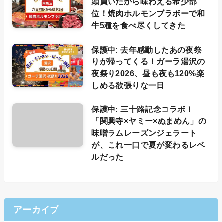
頭買いだから味わえる希少部
位！焼肉ホルモンブラボーで和
牛5種を食べ尽くしてきた
保護中: 去年感動したあの夜祭
りが帰ってくる！ガーラ湯沢の
夜祭り2026、昼も夜も120%楽
しめる欲張りな一日
保護中: 三十路記念コラボ！
「関興寺×ヤミー×ぬまめん」の
味噌ラムレーズンジェラート
が、これ一口で夏が変わるレベ
ルだった
アーカイブ