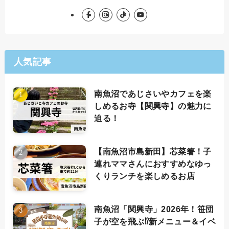
人気記事
南魚沼であじさいやカフェを楽
しめるお寺【関興寺】の魅力に
迫る！
【南魚沼市島新田】芯菜箸！子
連れママさんにおすすめなゆっ
くりランチを楽しめるお店
南魚沼「関興寺」2026年！笹団
子が空を飛ぶ⁉新メニュー＆イベ