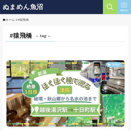
ぬまめん魚沼
MENU
ホーム
#猿飛橋
#猿飛橋
– tag –
津南町