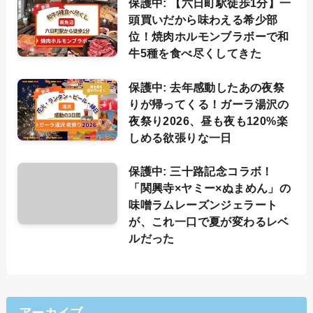
保護中: 【六日町駅徒歩1分】一
頭買いだから味わえる希少部
位！焼肉ホルモンブラボーで和
牛5種を食べ尽くしてきた
保護中: 去年感動したあの夜祭
りが帰ってくる！ガーラ湯沢の
夜祭り2026、昼も夜も120%楽
しめる欲張りな一日
保護中: 三十路記念コラボ！
「関興寺×ヤミー×ぬまめん」の
味噌ラムレーズンジェラート
が、これ一口で夏が変わるレベ
ルだった