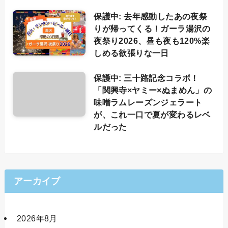
保護中: 去年感動したあの夜祭
りが帰ってくる！ガーラ湯沢の
夜祭り2026、昼も夜も120%楽
しめる欲張りな一日
保護中: 三十路記念コラボ！
「関興寺×ヤミー×ぬまめん」の
味噌ラムレーズンジェラート
が、これ一口で夏が変わるレベ
ルだった
アーカイブ
2026年8月