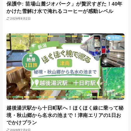
保護中: 苗場山麓ジオパーク」が贅沢すぎた！40年
かけた雪解け水で淹れるコーヒーが感動レベル
2026年8月2日
津南町
越後湯沢駅から十日町駅へ！ほくほく線に乗って秘
境・秋山郷から名水の池まで！津南エリアの1日お
でかけプラン
2026年7月2日