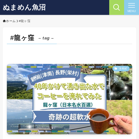
ぬまめん魚沼
MENU
ホーム
#龍ヶ窪
#龍ヶ窪
– tag –
津南町