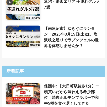
魚沼・湯沢エリア 子連れグルメ
7選
【南魚沼市】ゆきぐにランタ
ン！2025年3月15日(土)は、塩
沢牧之通りでラプンツェルの世
界を体感しませんか？
新着記事
保護中: 【六日町駅徒歩1分】一
頭買いだから味わえる希少部
位！焼肉ホルモンブラボーで和
牛5種を食べ尽くしてきた