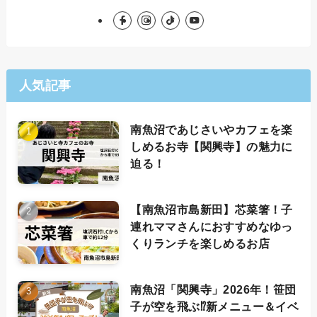
人気記事
南魚沼であじさいやカフェを楽
しめるお寺【関興寺】の魅力に
迫る！
【南魚沼市島新田】芯菜箸！子
連れママさんにおすすめなゆっ
くりランチを楽しめるお店
南魚沼「関興寺」2026年！笹団
子が空を飛ぶ⁉新メニュー＆イベ