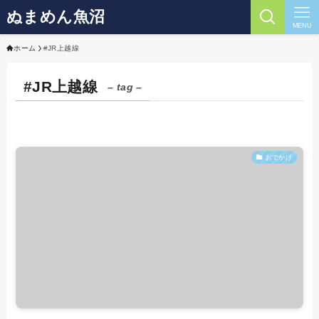
ぬまめん魚沼
MENU
ホーム
#JR上越線
#JR上越線
– tag –
おでかけ