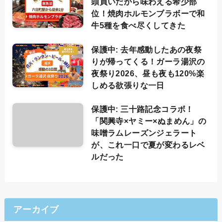
頭買いだから味わえる希少部
位！焼肉ホルモンブラボーで和
牛5種を食べ尽くしてきた
保護中: 去年感動したあの夜祭
りが帰ってくる！ガーラ湯沢の
夜祭り2026、昼も夜も120%楽
しめる欲張りな一日
保護中: 三十路記念コラボ！
「関興寺×ヤミー×ぬまめん」の
味噌ラムレーズンジェラート
が、これ一口で夏が変わるレベ
ルだった
アーカイブ