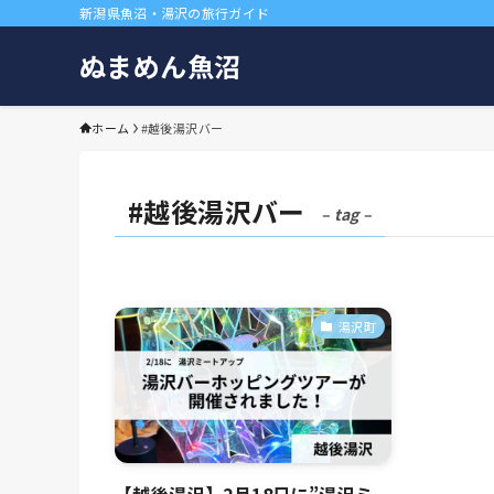
新潟県魚沼・湯沢の旅行ガイド
ぬまめん魚沼
ホーム
#越後湯沢バー
#越後湯沢バー
– tag –
湯沢町
【越後湯沢】2月18日に”湯沢ミ