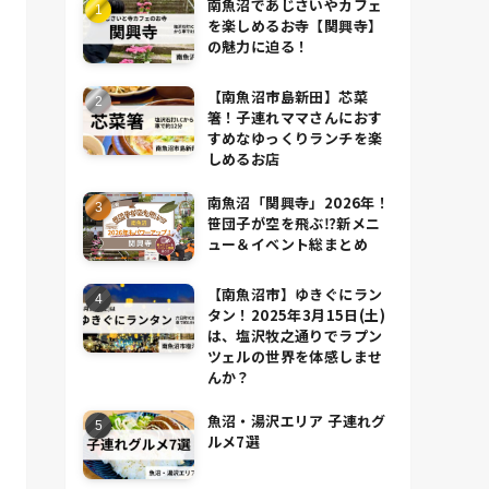
南魚沼であじさいやカフェ
を楽しめるお寺【関興寺】
の魅力に迫る！
【南魚沼市島新田】芯菜
箸！子連れママさんにおす
すめなゆっくりランチを楽
しめるお店
南魚沼「関興寺」2026年！
笹団子が空を飛ぶ⁉新メニ
ュー＆イベント総まとめ
【南魚沼市】ゆきぐにラン
タン！2025年3月15日(土)
は、塩沢牧之通りでラプン
ツェルの世界を体感しませ
んか？
魚沼・湯沢エリア 子連れグ
ルメ7選