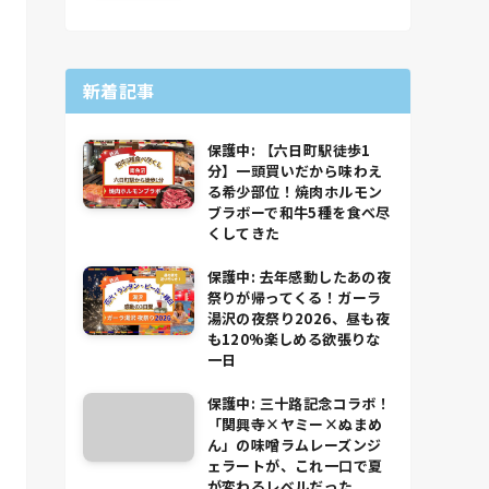
新着記事
保護中: 【六日町駅徒歩1
分】一頭買いだから味わえ
る希少部位！焼肉ホルモン
ブラボーで和牛5種を食べ尽
くしてきた
保護中: 去年感動したあの夜
祭りが帰ってくる！ガーラ
湯沢の夜祭り2026、昼も夜
も120%楽しめる欲張りな
一日
保護中: 三十路記念コラボ！
「関興寺×ヤミー×ぬまめ
ん」の味噌ラムレーズンジ
ェラートが、これ一口で夏
が変わるレベルだった