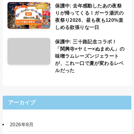
保護中: 去年感動したあの夜祭
りが帰ってくる！ガーラ湯沢の
夜祭り2026、昼も夜も120%楽
しめる欲張りな一日
保護中: 三十路記念コラボ！
「関興寺×ヤミー×ぬまめん」の
味噌ラムレーズンジェラート
が、これ一口で夏が変わるレベ
ルだった
アーカイブ
2026年8月