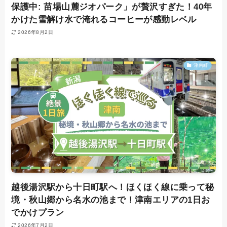
保護中: 苗場山麓ジオパーク」が贅沢すぎた！40年
かけた雪解け水で淹れるコーヒーが感動レベル
2026年8月2日
津南町
越後湯沢駅から十日町駅へ！ほくほく線に乗って秘
境・秋山郷から名水の池まで！津南エリアの1日お
でかけプラン
2026年7月2日