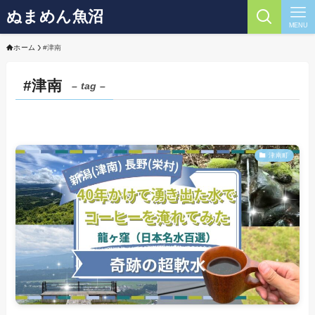
ぬまめん魚沼
MENU
ホーム
#津南
#津南
– tag –
津南町