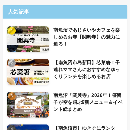
人気記事
南魚沼であじさいやカフェを楽
しめるお寺【関興寺】の魅力に
迫る！
【南魚沼市島新田】芯菜箸！子
連れママさんにおすすめなゆっ
くりランチを楽しめるお店
南魚沼「関興寺」2026年！笹団
子が空を飛ぶ⁉新メニュー＆イベ
ント総まとめ
【南魚沼市】ゆきぐにランタ