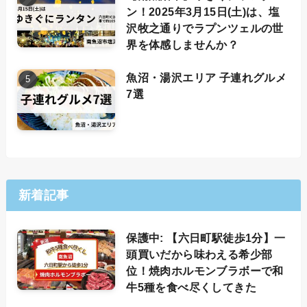
ン！2025年3月15日(土)は、塩
沢牧之通りでラプンツェルの世
界を体感しませんか？
魚沼・湯沢エリア 子連れグルメ
7選
新着記事
保護中: 【六日町駅徒歩1分】一
頭買いだから味わえる希少部
位！焼肉ホルモンブラボーで和
牛5種を食べ尽くしてきた