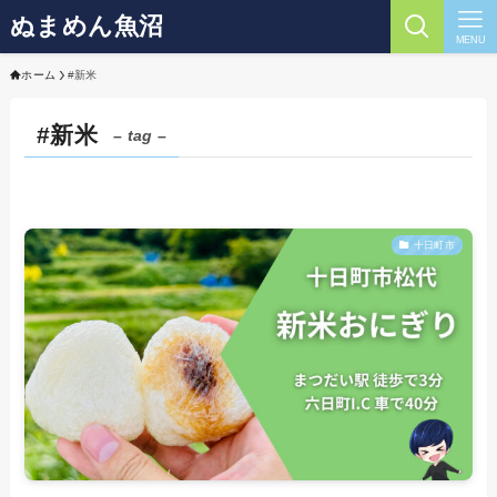
ぬまめん魚沼
MENU
ホーム
#新米
#新米
– tag –
十日町市