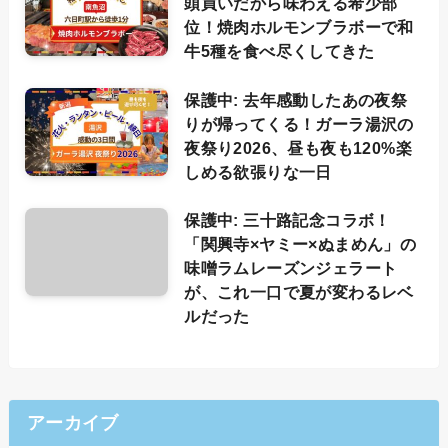
頭買いだから味わえる希少部
位！焼肉ホルモンブラボーで和
牛5種を食べ尽くしてきた
保護中: 去年感動したあの夜祭
りが帰ってくる！ガーラ湯沢の
夜祭り2026、昼も夜も120%楽
しめる欲張りな一日
保護中: 三十路記念コラボ！
「関興寺×ヤミー×ぬまめん」の
味噌ラムレーズンジェラート
が、これ一口で夏が変わるレベ
ルだった
アーカイブ