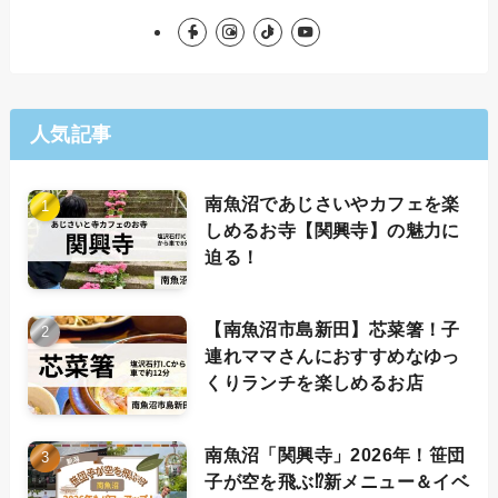
人気記事
南魚沼であじさいやカフェを楽
しめるお寺【関興寺】の魅力に
迫る！
【南魚沼市島新田】芯菜箸！子
連れママさんにおすすめなゆっ
くりランチを楽しめるお店
南魚沼「関興寺」2026年！笹団
子が空を飛ぶ⁉新メニュー＆イベ