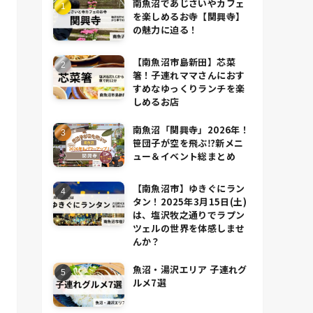
南魚沼であじさいやカフェ
を楽しめるお寺【関興寺】
の魅力に迫る！
【南魚沼市島新田】芯菜
箸！子連れママさんにおす
すめなゆっくりランチを楽
しめるお店
南魚沼「関興寺」2026年！
笹団子が空を飛ぶ⁉新メニ
ュー＆イベント総まとめ
【南魚沼市】ゆきぐにラン
タン！2025年3月15日(土)
は、塩沢牧之通りでラプン
ツェルの世界を体感しませ
んか？
魚沼・湯沢エリア 子連れグ
ルメ7選