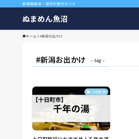
新潟県魚沼・湯沢の旅行ガイド
ぬまめん魚沼
ホーム
#新潟お出かけ
#新潟お出かけ
– tag –
十日町市
十日町旅行におすすめ！千年の湯