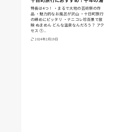
特長は4つ！ ・まるで大地の芸術祭の作
品 ・魅力的なお風呂が沢山 ・十日町旅行
の締めにピッタリ ・ナニコレ珍百景で放
映 ぬまめん どんな温泉なんだろう？ アク
セス ①...
2024年2月19日