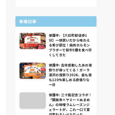
新着記事
保護中: 【六日町駅徒歩1
分】一頭買いだから味わえ
る希少部位！焼肉ホルモン
ブラボーで和牛5種を食べ尽
くしてきた
保護中: 去年感動したあの夜
祭りが帰ってくる！ガーラ
湯沢の夜祭り2026、昼も夜
も120%楽しめる欲張りな
一日
保護中: 三十路記念コラボ！
「関興寺×ヤミー×ぬまめ
ん」の味噌ラムレーズンジ
ェラートが、これ一口で夏
が変わるレベルだった