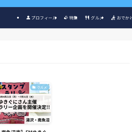
グルメ
おでか
プロフィール
特集
グルメ
・南魚沼市】FMゆきぐ