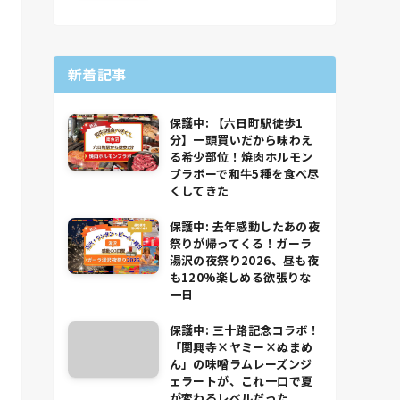
新着記事
保護中: 【六日町駅徒歩1
分】一頭買いだから味わえ
る希少部位！焼肉ホルモン
ブラボーで和牛5種を食べ尽
くしてきた
保護中: 去年感動したあの夜
祭りが帰ってくる！ガーラ
湯沢の夜祭り2026、昼も夜
も120%楽しめる欲張りな
一日
保護中: 三十路記念コラボ！
「関興寺×ヤミー×ぬまめ
ん」の味噌ラムレーズンジ
ェラートが、これ一口で夏
が変わるレベルだった