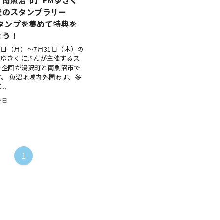
催のスタンプラリー
スタンプを集めて特典を
よう！
21日（月）〜7月31日（木）の
Mゆきぐにさんが主催するス
ー企画が湯沢町と南魚沼市で
。 魚沼地域内外問わず、多
..
17日
1