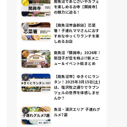
南魚沼であじさいやカフェ
を楽しめるお寺【関興寺】
の魅力に迫る！
【南魚沼市島新田】芯菜
箸！子連れママさんにおす
すめなゆっくりランチを楽
しめるお店
南魚沼「関興寺」2026年！
笹団子が空を飛ぶ⁉新メニ
ュー＆イベント総まとめ
【南魚沼市】ゆきぐにラン
タン！2025年3月15日(土)
は、塩沢牧之通りでラプン
ツェルの世界を体感しませ
んか？
魚沼・湯沢エリア 子連れグ
ルメ7選