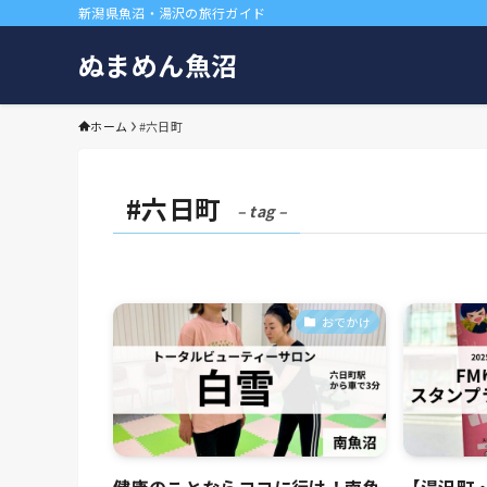
新潟県魚沼・湯沢の旅行ガイド
ぬまめん魚沼
ホーム
#六日町
#六日町
– tag –
おでかけ
健康のことならココに行け！南魚
【湯沢町