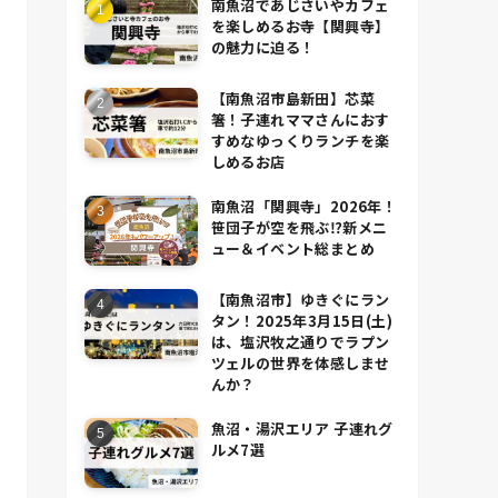
南魚沼であじさいやカフェ
を楽しめるお寺【関興寺】
の魅力に迫る！
【南魚沼市島新田】芯菜
箸！子連れママさんにおす
すめなゆっくりランチを楽
しめるお店
南魚沼「関興寺」2026年！
笹団子が空を飛ぶ⁉新メニ
ュー＆イベント総まとめ
【南魚沼市】ゆきぐにラン
タン！2025年3月15日(土)
は、塩沢牧之通りでラプン
ツェルの世界を体感しませ
んか？
魚沼・湯沢エリア 子連れグ
ルメ7選