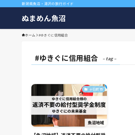
新潟県魚沼・湯沢の旅行ガイド
ぬまめん魚沼
ホーム
#ゆきぐに信用組合
#ゆきぐに信用組合
– tag –
十日町市
【魚沼地域】返済不要の給付型奨