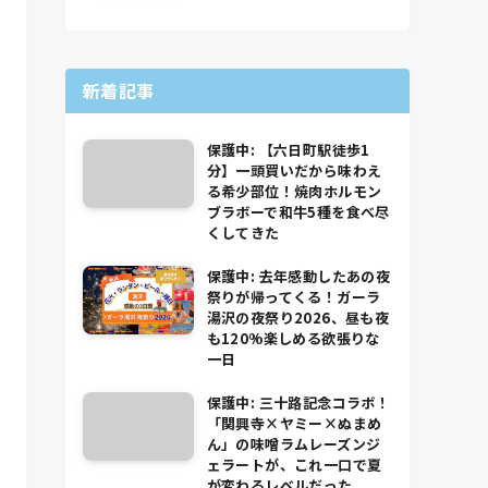
新着記事
保護中: 【六日町駅徒歩1
分】一頭買いだから味わえ
る希少部位！焼肉ホルモン
ブラボーで和牛5種を食べ尽
くしてきた
保護中: 去年感動したあの夜
祭りが帰ってくる！ガーラ
湯沢の夜祭り2026、昼も夜
も120%楽しめる欲張りな
一日
保護中: 三十路記念コラボ！
「関興寺×ヤミー×ぬまめ
ん」の味噌ラムレーズンジ
ェラートが、これ一口で夏
が変わるレベルだった