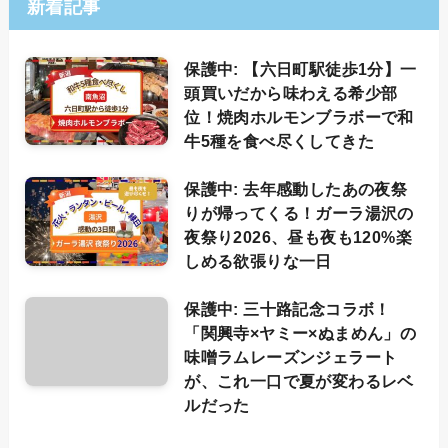
新着記事
保護中: 【六日町駅徒歩1分】一
頭買いだから味わえる希少部
位！焼肉ホルモンブラボーで和
牛5種を食べ尽くしてきた
保護中: 去年感動したあの夜祭
りが帰ってくる！ガーラ湯沢の
夜祭り2026、昼も夜も120%楽
しめる欲張りな一日
保護中: 三十路記念コラボ！
「関興寺×ヤミー×ぬまめん」の
味噌ラムレーズンジェラート
が、これ一口で夏が変わるレベ
ルだった