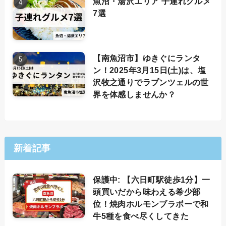
魚沼・湯沢エリア 子連れグルメ
7選
【南魚沼市】ゆきぐにランタ
ン！2025年3月15日(土)は、塩
沢牧之通りでラプンツェルの世
界を体感しませんか？
新着記事
保護中: 【六日町駅徒歩1分】一
頭買いだから味わえる希少部
位！焼肉ホルモンブラボーで和
牛5種を食べ尽くしてきた