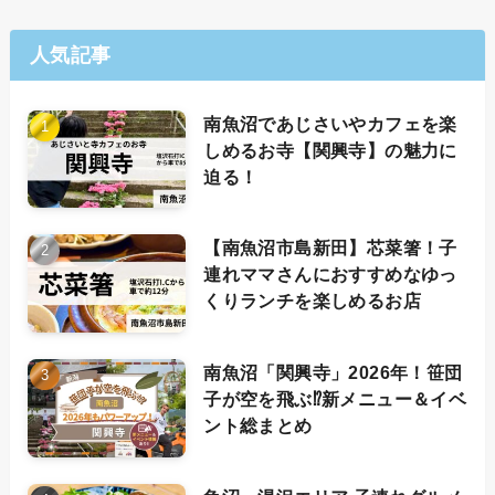
人気記事
南魚沼であじさいやカフェを楽
しめるお寺【関興寺】の魅力に
迫る！
【南魚沼市島新田】芯菜箸！子
連れママさんにおすすめなゆっ
くりランチを楽しめるお店
南魚沼「関興寺」2026年！笹団
子が空を飛ぶ⁉新メニュー＆イベ
ント総まとめ